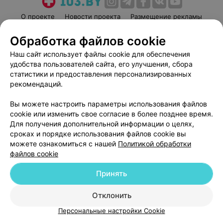
О проекте
Новости проекта
Размещение рекламы
Медицинский маркетинг
Публичный договор
Обработка файлов cookie
Пользовательское соглашение
Способы оплаты
Наш сайт использует файлы cookie для обеспечения
Вакансии
Партнеры
удобства пользователей сайта, его улучшения, сбора
Написать руководителю 103.by
статистики и предоставления персонализированных
рекомендаций.
Написать в поддержку
Персональные настройки cookie
Вы можете настроить параметры использования файлов
cookie или изменить свое согласие в более позднее время.
Обработка персональных данных
Для получения дополнительной информации о целях,
сроках и порядке использования файлов cookie вы
можете ознакомиться с нашей
Политикой обработки
файлов cookie
Принять
© 2026 ООО «Артокс Лаб», УНП 191700409
| 220012, Республика Беларусь,
г. Минск, улица Толбухина, 2, пом. 16 | help@103.by
Отклонить
Персональные настройки Cookie
Служба поддержки
+375 291212755