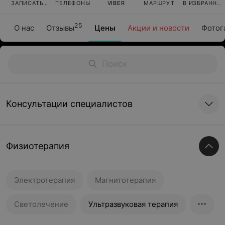
ЗАПИСАТЬСЯ
ТЕЛЕФОНЫ
VIBER
МАРШРУТ
В ИЗБРАННО
25
О нас
Отзывы
Цены
Акции и новости
Фотог
Консультации специалистов
Физиотерапия
Электротерапия
Магнитотерапия
Светолечение
Ультразвуковая терапия