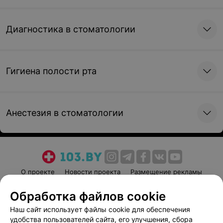
Диагностика в стоматологии
Гигиена полости рта
Анестезия в стоматологии
О проекте
Новости проекта
Размещение рекламы
Медицинский маркетинг
Публичный договор
Обработка файлов cookie
Пользовательское соглашение
Способы оплаты
Наш сайт использует файлы cookie для обеспечения
Вакансии
Партнеры
удобства пользователей сайта, его улучшения, сбора