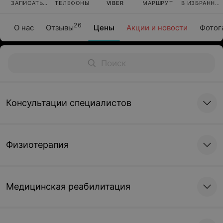
ЗАПИСАТЬСЯ
ТЕЛЕФОНЫ
VIBER
МАРШРУТ
В ИЗБРАННО
26
О нас
Отзывы
Цены
Акции и новости
Фотог
Консультации специалистов
Физиотерапия
Медицинская реабилитация