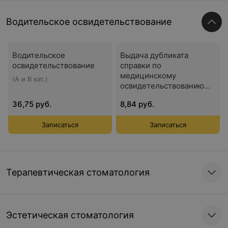
Водительское освидетельствование
Водительское
Выдача дубликата
освидетельствование
справки по
медицинскому
(A и B кат.)
освидетельствованию
водительского состава
36,75 руб.
8,84 руб.
на право управления
транспортными
Записаться
Записаться
средствами
Терапевтическая стоматология
Эстетическая стоматология