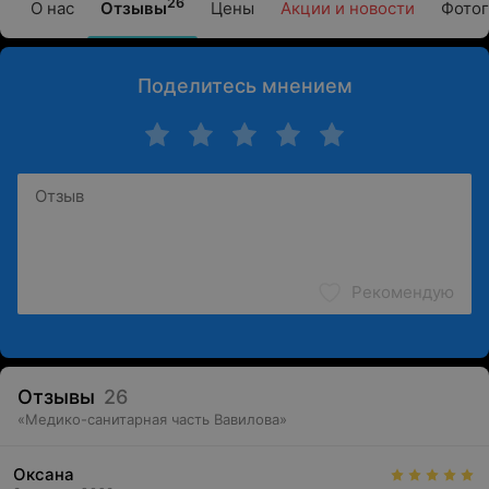
26
О нас
Отзывы
Цены
Акции и новости
Фотог
Поделитесь мнением
Рекомендую
Отзывы
26
«
Медико-санитарная часть Вавилова
»
Оксана