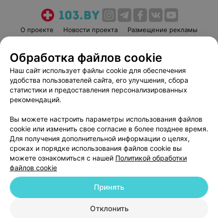
О проекте
Новости проекта
Размещение рекламы
Медицинский маркетинг
Публичный договор
Обработка файлов cookie
Пользовательское соглашение
Способы оплаты
Наш сайт использует файлы cookie для обеспечения
Вакансии
Партнеры
удобства пользователей сайта, его улучшения, сбора
Написать руководителю 103.by
статистики и предоставления персонализированных
Написать в поддержку
рекомендаций.
Персональные настройки cookie
Вы можете настроить параметры использования файлов
Обработка персональных данных
cookie или изменить свое согласие в более позднее время.
Для получения дополнительной информации о целях,
сроках и порядке использования файлов cookie вы
можете ознакомиться с нашей
Политикой обработки
файлов cookie
Принять
© 2026 ООО «Артокс Лаб», УНП 191700409
| 220012, Республика Беларусь,
г. Минск, улица Толбухина, 2, пом. 16 | help@103.by
Отклонить