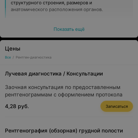
структурного строения, размеров и
анатомического расположения органов.
Показать ещё
Преимущества:
получение четких снимков;
Цены
доступность;
Все
/
Рентген-диагностика
быстрая интерпретация снимков;
Лучевая диагностика
/
Консультации
пониженная лучевая нагрузка;
хранение информации в цифровом виде в
Заочная консультация по предоставленным
рентгеновских архивах;
рентгенограммам с оформлением протокола
относительно низкая стоимость;
4,28 руб.
Записаться
большинство видов рентгенологического
исследования не требует соблюдения специальной
подготовки.
Рентгенография (обзорная) грудной полости
Показания для проведения рентгенографии
: