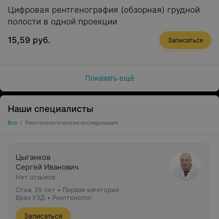
Цифровая рентгенография (обзорная) грудной
повреждения и заболевания костей, суставов,
полости в одной проекции
позвоночника;
15,59 руб.
Записаться
диагностика заболеваний органов грудной и
брюшной полости.
Показать ещё
Наши специалисты
Все
/
Рентгенологические исследования
Цыганков
Сергей Иванович
Нет отзывов
Стаж 29 лет
•
Первая категория
Врач УЗД • Рентгенолог
Записаться