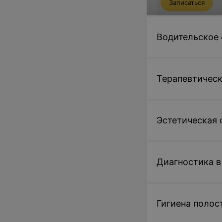
Записаться
Водительское
Предрейсовый 
Предрейсовый о
Терапевтическ
водителей
2,42 руб.
Эстетическая 
Записаться
Диагностика в
Функциональные
Холодовая проб
Гигиена полос