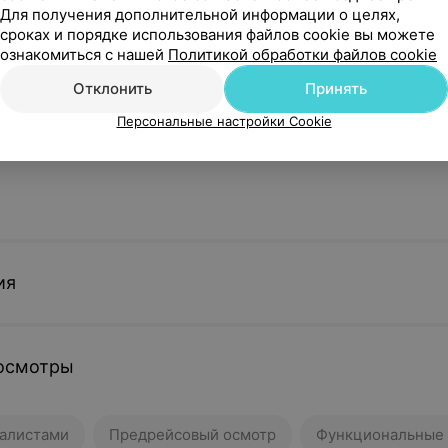
Для получения дополнительной информации о целях,
ионар
сроках и порядке использования файлов cookie вы можете
ознакомиться с нашей
Политикой обработки файлов cookie
Отклонить
Принять
кабинет
Персональные настройки Cookie
оцедурного кабинета входит в стоимость услуг дневного стационар
ия
осмотры
алистами
Предрейсовый осмотр
Функциональные 