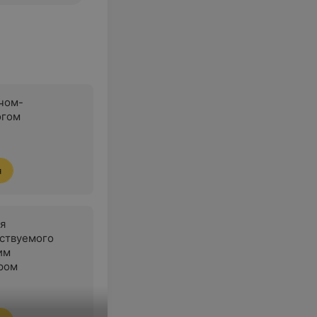
чом-
огом
я
я
ствуемого
им
ром