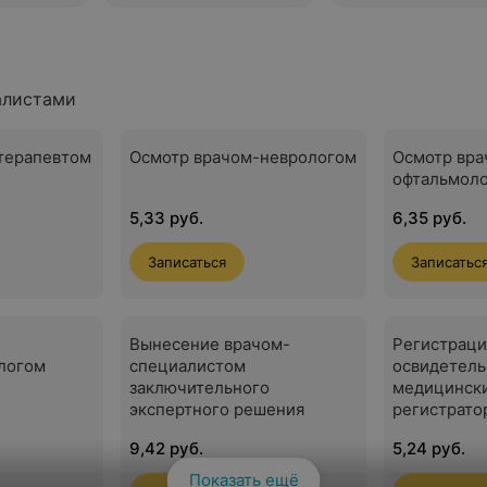
алистами
терапевтом
Осмотр врачом-неврологом
Осмотр вра
офтальмол
5,33 руб.
6,35 руб.
Записаться
Записатьс
Вынесение врачом-
Регистраци
логом
специалистом
освидетель
заключительного
медицинск
экспертного решения
регистрато
9,42 руб.
5,24 руб.
Показать ещё