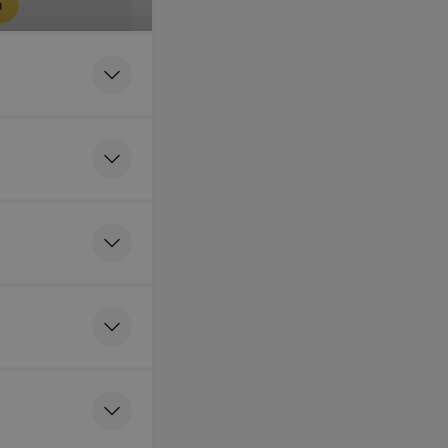
я
ная
ьность