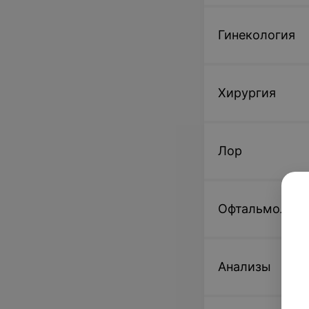
Гинекология
Хирургия
Лор
Офтальмологи
Анализы